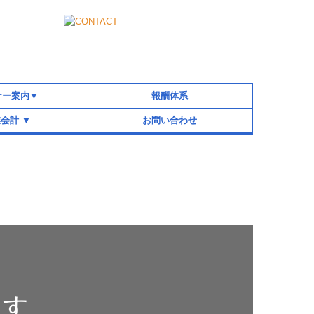
ナー案内▼
報酬体系
会計 ▼
お問い合わせ
のセミナー
税務支援
業支援
続支援
ます