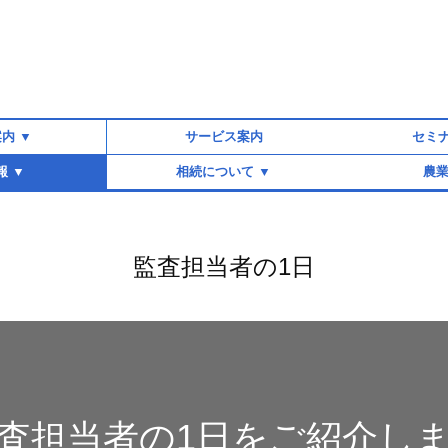
内 ▼
サービス案内
セミ
報 ▼
相続について ▼
農業
・提携先
過去
プ・教育制度
卒第二新卒
ンタビュー
中途採用
 パート
者の1日
セージ
ォーム
見る
相続対策をされたい方
相続が発生した方
事業承継
財務
創
相
監査担当者の1日
査担当者の1日をご紹介し