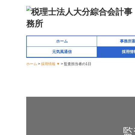
ホーム
事務所案
元気風通信
採用情
関連会社
キャリアアッ
募集要項 新
スタッフイ
募集要項 
募集要項
監査担当
採用メッ
応募フ
数字で
ホーム
採用情報 ▼
監査担当者の1日
監